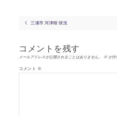
投
三浦市 河津桜 状況
稿
コメントを残す
ナ
メールアドレスが公開されることはありません。
※
が付
ビ
コメント
※
ゲ
ー
シ