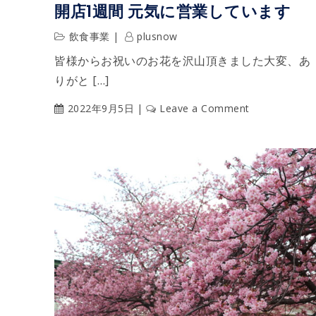
開店1週間 元気に営業しています
飲食事業
plusnow
皆様からお祝いのお花を沢山頂きました大変、あ
りがと […]
on
2022年9月5日
Leave a Comment
開
店
1
週
間
元
気
に
営
業
し
て